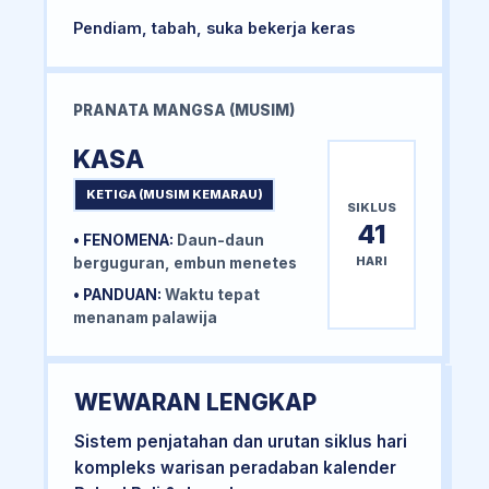
Pendiam, tabah, suka bekerja keras
PRANATA MANGSA (MUSIM)
KASA
KETIGA (MUSIM KEMARAU)
SIKLUS
41
• FENOMENA:
Daun-daun
HARI
berguguran, embun menetes
• PANDUAN:
Waktu tepat
menanam palawija
WEWARAN LENGKAP
Sistem penjatahan dan urutan siklus hari
kompleks warisan peradaban kalender