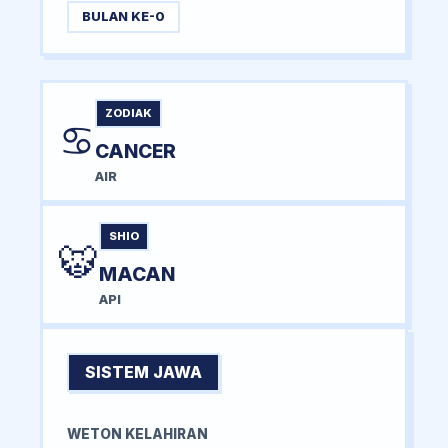
BULAN KE-0
ZODIAK
♋
CANCER
AIR
SHIO
🐯
MACAN
API
SISTEM JAWA
WETON KELAHIRAN