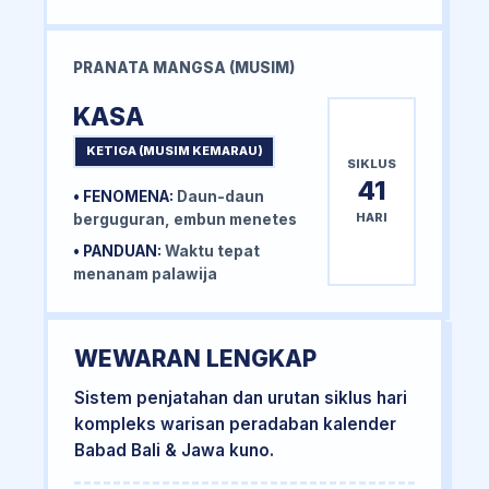
PRANATA MANGSA (MUSIM)
KASA
KETIGA (MUSIM KEMARAU)
SIKLUS
41
• FENOMENA:
Daun-daun
HARI
berguguran, embun menetes
• PANDUAN:
Waktu tepat
menanam palawija
WEWARAN LENGKAP
Sistem penjatahan dan urutan siklus hari
kompleks warisan peradaban kalender
Babad Bali & Jawa kuno.