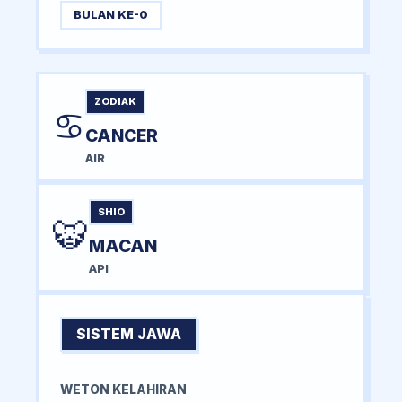
BULAN KE-0
ZODIAK
♋
CANCER
AIR
SHIO
🐯
MACAN
API
SISTEM JAWA
WETON KELAHIRAN