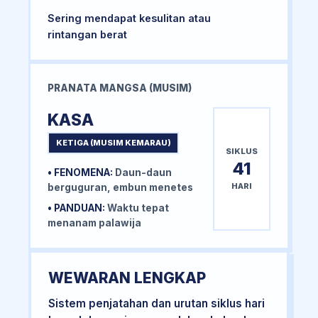
Sering mendapat kesulitan atau
rintangan berat
PRANATA MANGSA (MUSIM)
KASA
KETIGA (MUSIM KEMARAU)
SIKLUS
41
• FENOMENA:
Daun-daun
HARI
berguguran, embun menetes
• PANDUAN:
Waktu tepat
menanam palawija
WEWARAN LENGKAP
Sistem penjatahan dan urutan siklus hari