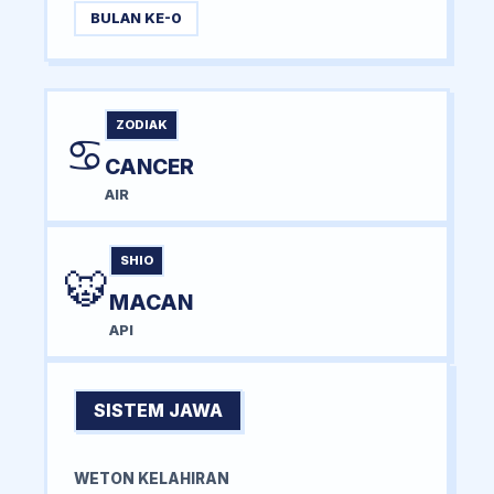
BULAN KE-0
ZODIAK
♋
CANCER
AIR
SHIO
🐯
MACAN
API
SISTEM JAWA
WETON KELAHIRAN