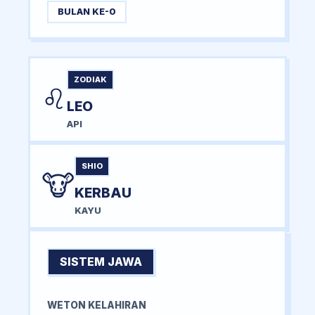
BULAN KE-0
ZODIAK
♌
LEO
API
SHIO
🐮
KERBAU
KAYU
SISTEM JAWA
WETON KELAHIRAN