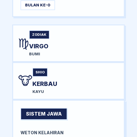
BULAN KE-0
ZODIAK
♍
VIRGO
BUMI
SHIO
🐮
KERBAU
KAYU
SISTEM JAWA
WETON KELAHIRAN