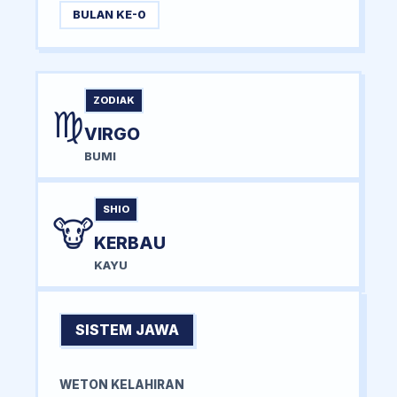
BULAN KE-0
ZODIAK
♍
VIRGO
BUMI
SHIO
🐮
KERBAU
KAYU
SISTEM JAWA
WETON KELAHIRAN