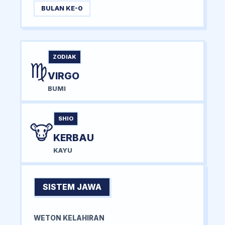
BULAN KE-0
ZODIAK
♍
VIRGO
BUMI
SHIO
🐮
KERBAU
KAYU
SISTEM JAWA
WETON KELAHIRAN