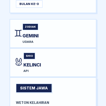
BULAN KE-0
ZODIAK
♊
GEMINI
UDARA
SHIO
🐰
KELINCI
API
SISTEM JAWA
WETON KELAHIRAN