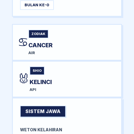
BULAN KE-0
ZODIAK
♋
CANCER
AIR
SHIO
🐰
KELINCI
API
SISTEM JAWA
WETON KELAHIRAN