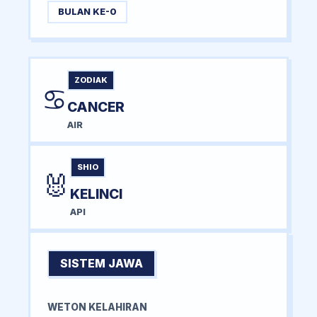
BULAN KE-0
ZODIAK
♋
CANCER
AIR
SHIO
🐰
KELINCI
API
SISTEM JAWA
WETON KELAHIRAN