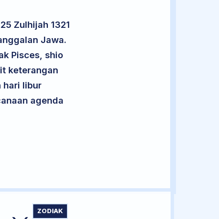
25 Zulhijah 1321
nanggalan Jawa.
ak Pisces, shio
it keterangan
hari libur
encanaan agenda
ZODIAK