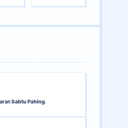
saran
Sabtu Pahing
.