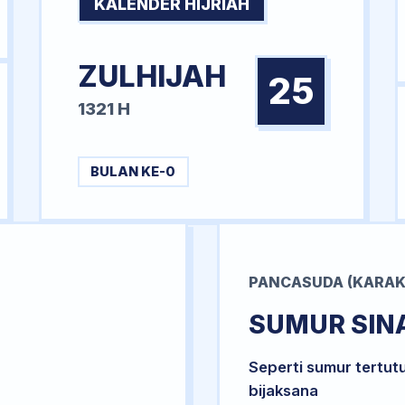
KALENDER HIJRIAH
ZULHIJAH
25
1321 H
BULAN KE-0
PANCASUDA (KARAK
SUMUR SIN
Seperti sumur tertut
bijaksana