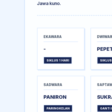
Jawa kuno.
EKAWARA
DWIWA
-
PEPE
SIKLUS 1 HARI
SIKLUS
SADWARA
SAPTA
PANIRON
SUKR
PARINGKELAN
GANTI 