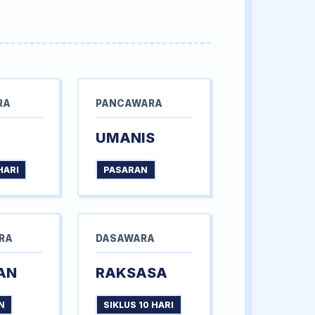
RA
PANCAWARA
UMANIS
HARI
PASARAN
RA
DASAWARA
AN
RAKSASA
N
SIKLUS 10 HARI