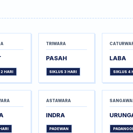
RA
TRIWARA
CATURWA
T
PASAH
LABA
 2 HARI
SIKLUS 3 HARI
SIKLUS 4 
WARA
ASTAWARA
SANGAWA
A
INDRA
URUNG
HARI
PADEWAN
PADANGO