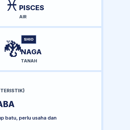
♓
PISCES
AIR
SHIO
🐉
NAGA
TANAH
TERISTIK)
ABA
up batu, perlu usaha dan