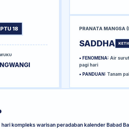
PTU 18
PRANATA MANGSA (
SADDHA
KETI
 WUKU
• FENOMENA:
Air surut
UNGWANGI
pagi hari
• PANDUAN:
Tanam pal
P
s hari kompleks warisan peradaban kalender Babad Bal