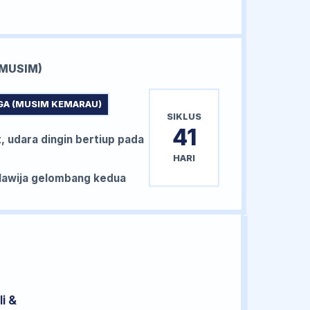
MUSIM)
GA (MUSIM KEMARAU)
SIKLUS
41
, udara dingin bertiup pada
HARI
awija gelombang kedua
i &