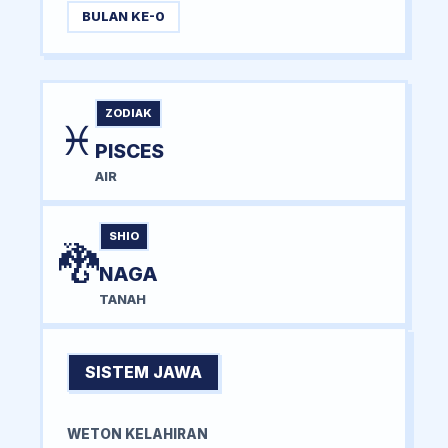
BULAN KE-0
ZODIAK
♓
PISCES
AIR
SHIO
🐉
NAGA
TANAH
SISTEM JAWA
WETON KELAHIRAN