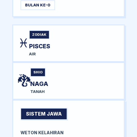
BULAN KE-0
ZODIAK
♓
PISCES
AIR
SHIO
🐉
NAGA
TANAH
SISTEM JAWA
WETON KELAHIRAN