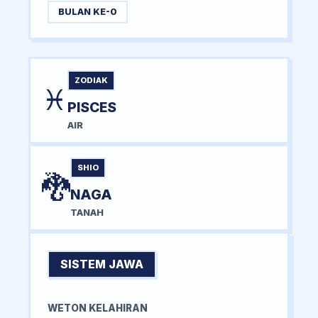
BULAN KE-0
ZODIAK
♓
PISCES
AIR
SHIO
🐉
NAGA
TANAH
SISTEM JAWA
WETON KELAHIRAN