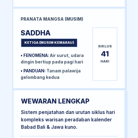
PRANATA MANGSA (MUSIM)
SADDHA
KETIGA (MUSIM KEMARAU)
SIKLUS
41
• FENOMENA:
Air surut, udara
HARI
dingin bertiup pada pagi hari
• PANDUAN:
Tanam palawija
gelombang kedua
WEWARAN LENGKAP
Sistem penjatahan dan urutan siklus hari
kompleks warisan peradaban kalender
Babad Bali & Jawa kuno.