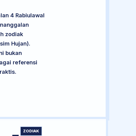
lan 4 Rabiulawal
penanggalan
uh zodiak
sim Hujan).
ini bukan
agai referensi
aktis.
ZODIAK