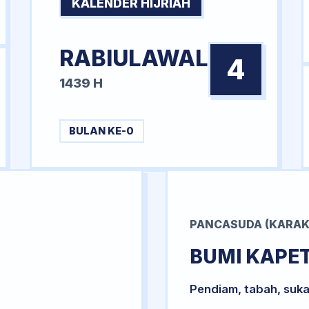
KALENDER HIJRIAH
RABIULAWAL
4
1439 H
BULAN KE-0
PANCASUDA (KARAK
BUMI KAPE
Pendiam, tabah, suka