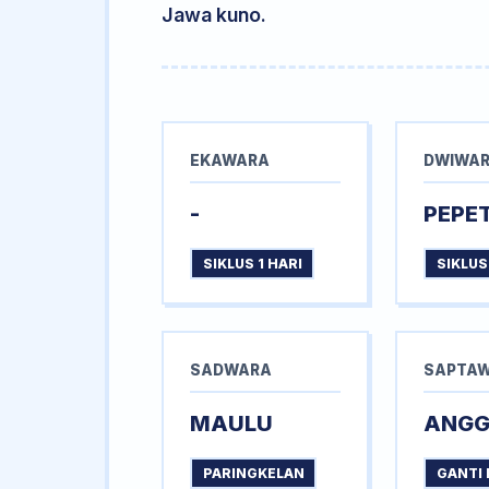
Jawa kuno.
EKAWARA
DWIWA
-
PEPE
SIKLUS 1 HARI
SIKLUS
SADWARA
SAPTA
MAULU
ANG
PARINGKELAN
GANTI 