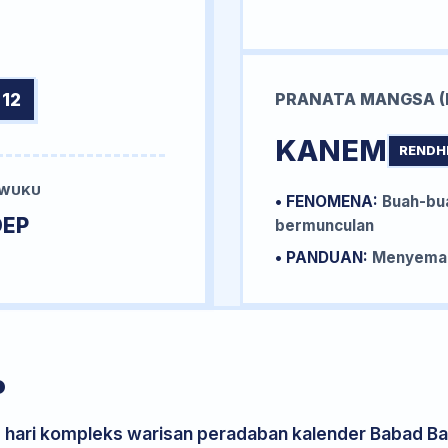
12
PRANATA MANGSA (
KANEM
RENDH
 WUKU
• FENOMENA:
Buah-bua
DEP
bermunculan
• PANDUAN:
Menyemai 
P
s hari kompleks warisan peradaban kalender Babad Bal