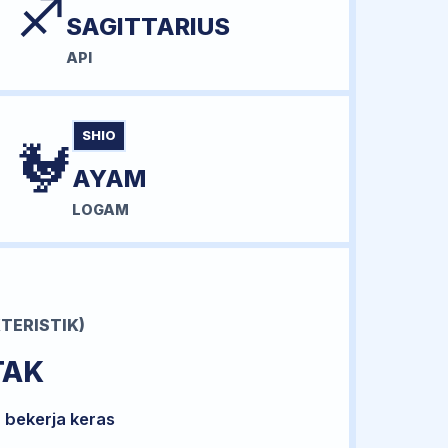
♐
SAGITTARIUS
API
SHIO
🐓
AYAM
LOGAM
TERISTIK)
TAK
 bekerja keras