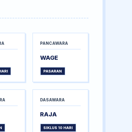
RA
PANCAWARA
WAGE
HARI
PASARAN
RA
DASAWARA
RAJA
N
SIKLUS 10 HARI