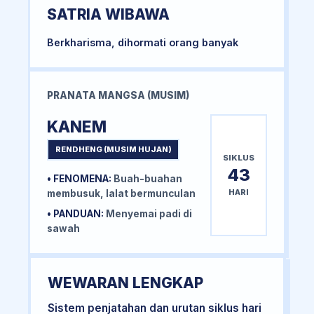
SATRIA WIBAWA
Berkharisma, dihormati orang banyak
PRANATA MANGSA (MUSIM)
KANEM
RENDHENG (MUSIM HUJAN)
SIKLUS
43
• FENOMENA:
Buah-buahan
HARI
membusuk, lalat bermunculan
• PANDUAN:
Menyemai padi di
sawah
WEWARAN LENGKAP
Sistem penjatahan dan urutan siklus hari