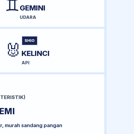
♊
GEMINI
UDARA
SHIO
🐰
KELINCI
API
TERISTIK)
EMI
ir, murah sandang pangan