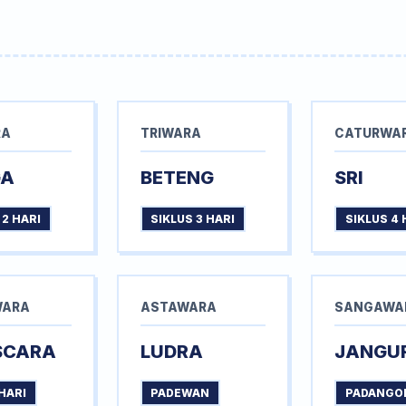
RA
TRIWARA
CATURWA
GA
BETENG
SRI
 2 HARI
SIKLUS 3 HARI
SIKLUS 4 
WARA
ASTAWARA
SANGAWA
SCARA
LUDRA
JANGU
HARI
PADEWAN
PADANGO