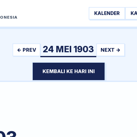
KALENDER
K
DONESIA
24 MEI 1903
← PREV
NEXT →
KEMBALI KE HARI INI