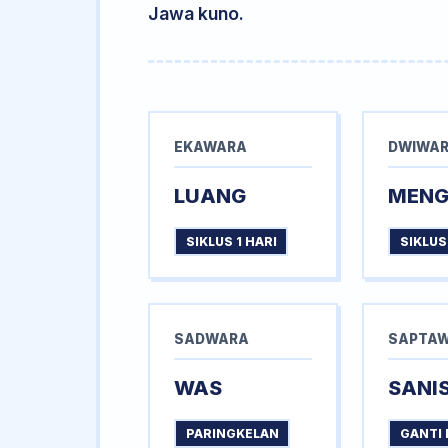
Jawa kuno.
EKAWARA
DWIWA
LUANG
MEN
SIKLUS 1 HARI
SIKLUS
SADWARA
SAPTA
WAS
SANI
PARINGKELAN
GANTI 