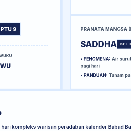
EPTU 9
PRANATA MANGSA (
SADDHA
KETI
 WUKU
• FENOMENA:
Air surut
AWU
pagi hari
• PANDUAN:
Tanam pal
P
s hari kompleks warisan peradaban kalender Babad Bal