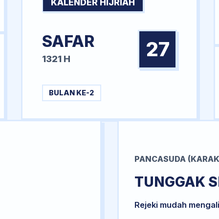
KALENDER HIJRIAH
SAFAR
27
1321 H
BULAN KE-2
PANCASUDA (KARAK
TUNGGAK S
Rejeki mudah mengal