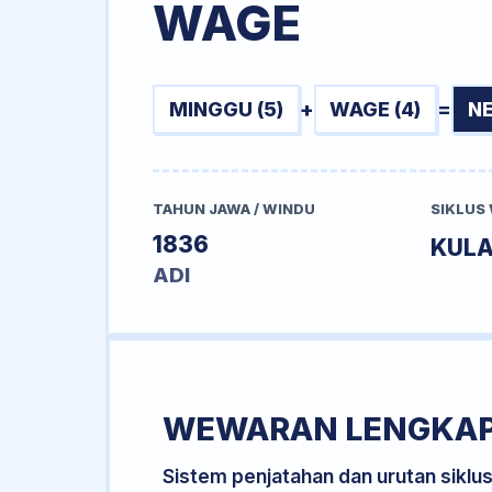
WAGE
MINGGU (5)
+
WAGE (4)
=
N
TAHUN JAWA / WINDU
SIKLUS
1836
KUL
ADI
WEWARAN LENGKA
Sistem penjatahan dan urutan siklu