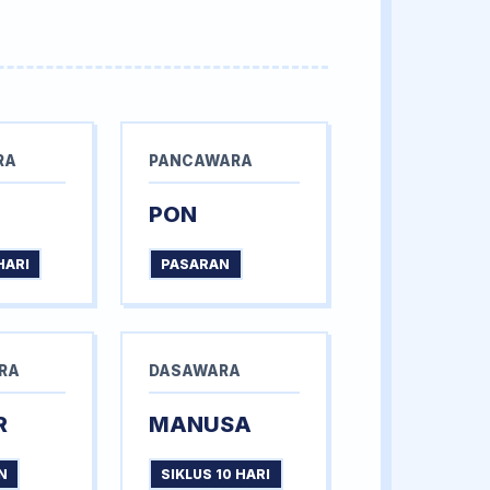
RA
PANCAWARA
PON
HARI
PASARAN
RA
DASAWARA
R
MANUSA
N
SIKLUS 10 HARI