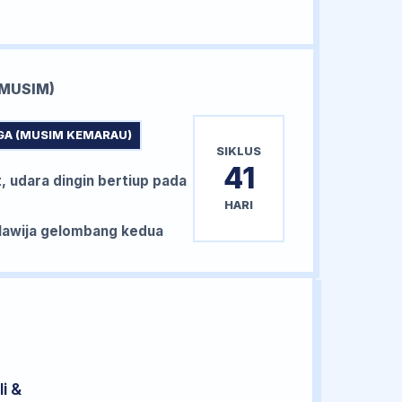
MUSIM)
GA (MUSIM KEMARAU)
SIKLUS
41
, udara dingin bertiup pada
HARI
awija gelombang kedua
i &