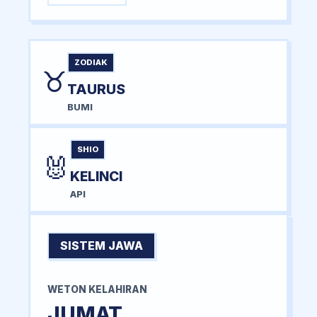
ZODIAK
♉
TAURUS
BUMI
SHIO
🐰
KELINCI
API
SISTEM JAWA
WETON KELAHIRAN
JUMAT