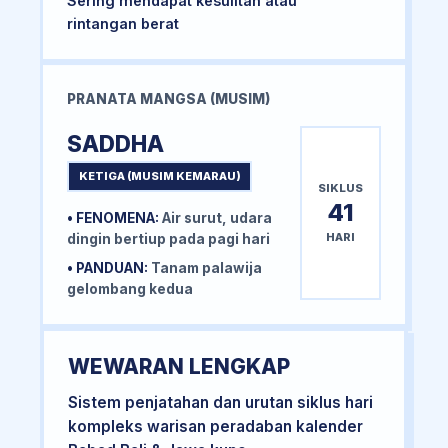
Sering mendapat kesulitan atau
rintangan berat
PRANATA MANGSA (MUSIM)
SADDHA
KETIGA (MUSIM KEMARAU)
SIKLUS
41
• FENOMENA:
Air surut, udara
HARI
dingin bertiup pada pagi hari
• PANDUAN:
Tanam palawija
gelombang kedua
WEWARAN LENGKAP
Sistem penjatahan dan urutan siklus hari
kompleks warisan peradaban kalender