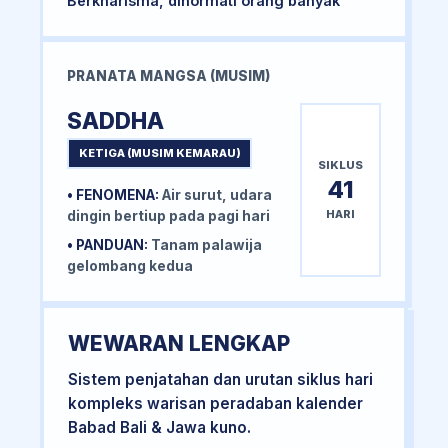
Berkharisma, dihormati orang banyak
PRANATA MANGSA (MUSIM)
SADDHA
KETIGA (MUSIM KEMARAU)
SIKLUS
41
• FENOMENA:
Air surut, udara
HARI
dingin bertiup pada pagi hari
• PANDUAN:
Tanam palawija
gelombang kedua
WEWARAN LENGKAP
Sistem penjatahan dan urutan siklus hari
kompleks warisan peradaban kalender
Babad Bali & Jawa kuno.