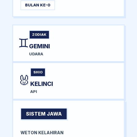
BULAN KE-0
ZODIAK
♊
GEMINI
UDARA
SHIO
🐰
KELINCI
API
SISTEM JAWA
WETON KELAHIRAN