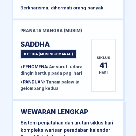
Berkharisma, dihormati orang banyak
PRANATA MANGSA (MUSIM)
SADDHA
KETIGA (MUSIM KEMARAU)
SIKLUS
41
• FENOMENA:
Air surut, udara
HARI
dingin bertiup pada pagi hari
• PANDUAN:
Tanam palawija
gelombang kedua
WEWARAN LENGKAP
Sistem penjatahan dan urutan siklus hari
kompleks warisan peradaban kalender