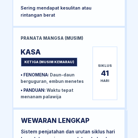
Sering mendapat kesulitan atau
rintangan berat
PRANATA MANGSA (MUSIM)
KASA
KETIGA (MUSIM KEMARAU)
SIKLUS
41
• FENOMENA:
Daun-daun
HARI
berguguran, embun menetes
• PANDUAN:
Waktu tepat
menanam palawija
WEWARAN LENGKAP
Sistem penjatahan dan urutan siklus hari