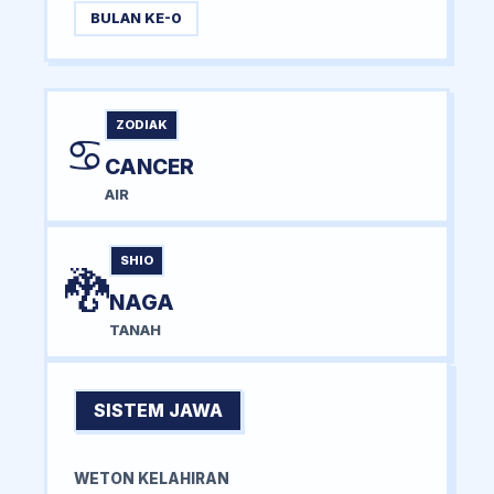
BULAN KE-0
ZODIAK
♋
CANCER
AIR
SHIO
🐉
NAGA
TANAH
SISTEM JAWA
WETON KELAHIRAN