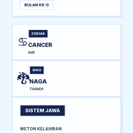
BULAN KE-0
ZODIAK
♋
CANCER
AIR
SHIO
🐉
NAGA
TANAH
SISTEM JAWA
WETON KELAHIRAN