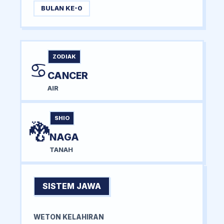
BULAN KE-0
ZODIAK
♋
CANCER
AIR
SHIO
🐉
NAGA
TANAH
SISTEM JAWA
WETON KELAHIRAN