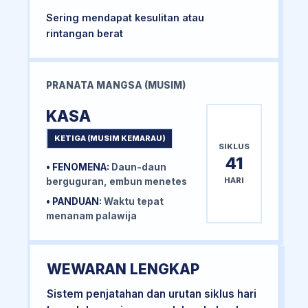
Sering mendapat kesulitan atau
rintangan berat
PRANATA MANGSA (MUSIM)
KASA
KETIGA (MUSIM KEMARAU)
SIKLUS
41
• FENOMENA:
Daun-daun
HARI
berguguran, embun menetes
• PANDUAN:
Waktu tepat
menanam palawija
WEWARAN LENGKAP
Sistem penjatahan dan urutan siklus hari