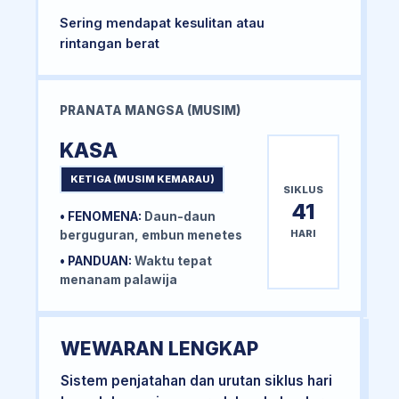
Sering mendapat kesulitan atau
rintangan berat
PRANATA MANGSA (MUSIM)
KASA
KETIGA (MUSIM KEMARAU)
SIKLUS
41
• FENOMENA:
Daun-daun
HARI
berguguran, embun menetes
• PANDUAN:
Waktu tepat
menanam palawija
WEWARAN LENGKAP
Sistem penjatahan dan urutan siklus hari