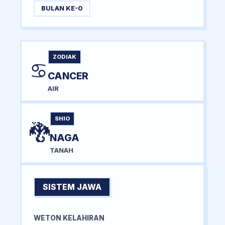
BULAN KE-0
ZODIAK
♋
CANCER
AIR
SHIO
🐉
NAGA
TANAH
SISTEM JAWA
WETON KELAHIRAN