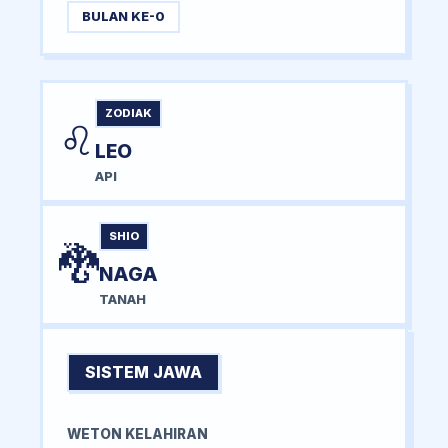
BULAN KE-0
ZODIAK
♌
LEO
API
SHIO
🐉
NAGA
TANAH
SISTEM JAWA
WETON KELAHIRAN