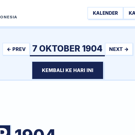
KALENDER
K
DONESIA
7 OKTOBER 1904
← PREV
NEXT →
KEMBALI KE HARI INI
R