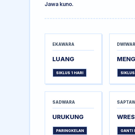
Jawa kuno.
EKAWARA
DWIWA
LUANG
MEN
SIKLUS 1 HARI
SIKLUS
SADWARA
SAPTA
URUKUNG
WRES
PARINGKELAN
GANTI 