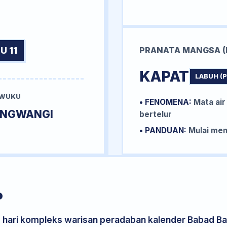
U 11
PRANATA MANGSA (
KAPAT
LABUH (
 WUKU
• FENOMENA:
Mata air
UNGWANGI
bertelur
• PANDUAN:
Mulai me
P
s hari kompleks warisan peradaban kalender Babad Bal