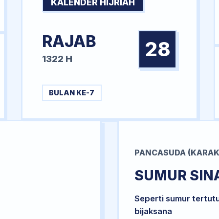
KALENDER HIJRIAH
RAJAB
28
1322 H
BULAN KE-7
PANCASUDA (KARAK
SUMUR SIN
Seperti sumur tertut
bijaksana