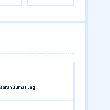
asaran
Jumat Legi
.