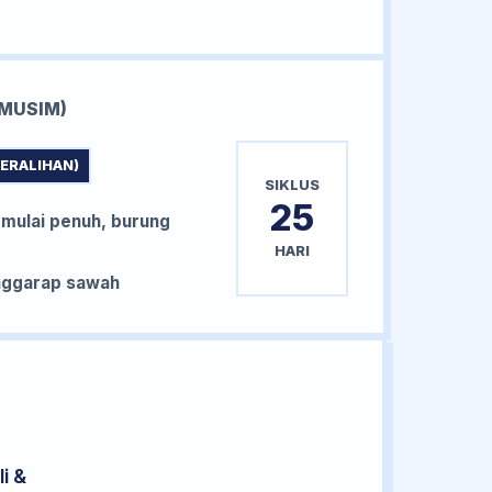
MUSIM)
PERALIHAN)
SIKLUS
25
 mulai penuh, burung
HARI
nggarap sawah
i &