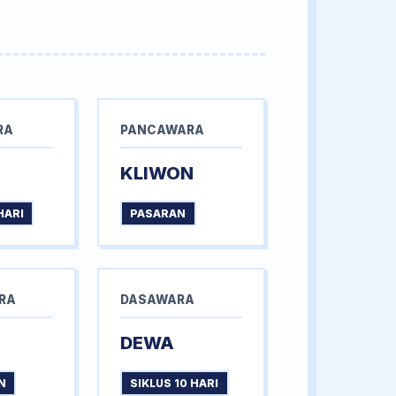
RA
PANCAWARA
KLIWON
HARI
PASARAN
RA
DASAWARA
DEWA
N
SIKLUS 10 HARI