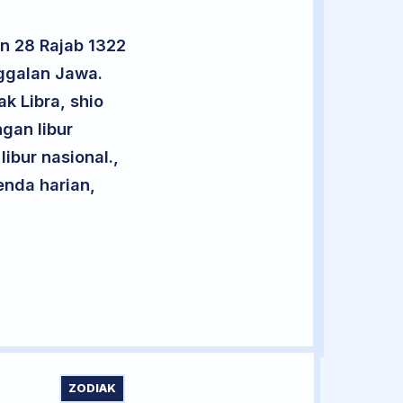
n 28 Rajab 1322
nggalan Jawa.
k Libra, shio
gan libur
libur nasional.,
enda harian,
ZODIAK