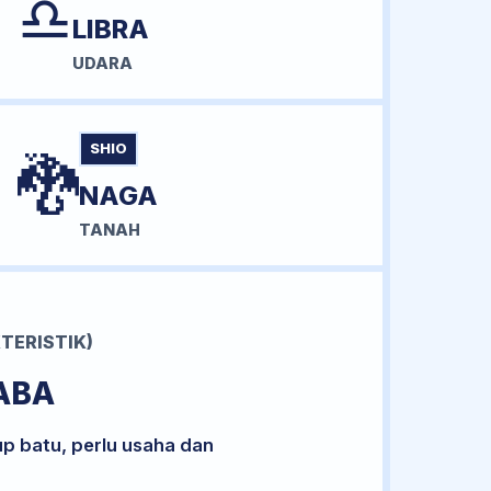
♎
LIBRA
UDARA
SHIO
🐉
NAGA
TANAH
TERISTIK)
ABA
up batu, perlu usaha dan