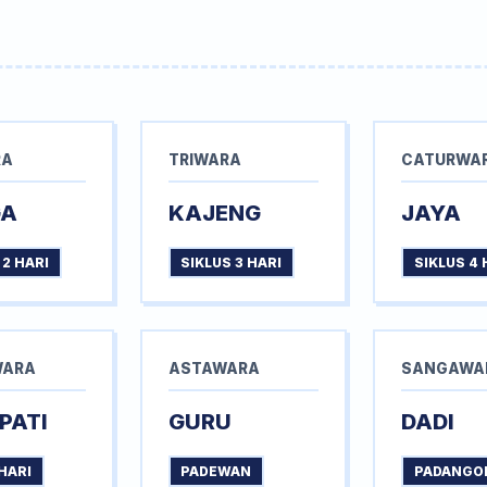
RA
TRIWARA
CATURWA
GA
KAJENG
JAYA
 2 HARI
SIKLUS 3 HARI
SIKLUS 4 
WARA
ASTAWARA
SANGAWA
PATI
GURU
DADI
HARI
PADEWAN
PADANGO