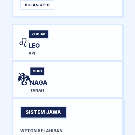
BULAN KE-0
ZODIAK
♌
LEO
API
SHIO
🐉
NAGA
TANAH
SISTEM JAWA
WETON KELAHIRAN