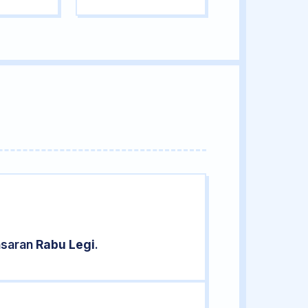
asaran
Rabu Legi
.