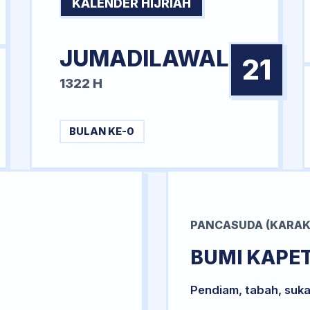
KALENDER HIJRIAH
JUMADILAWAL
21
1322 H
BULAN KE-0
PANCASUDA (KARAK
BUMI KAPE
Pendiam, tabah, suka