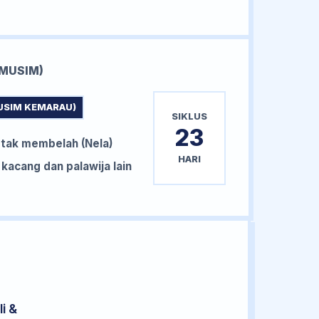
MUSIM)
USIM KEMARAU)
SIKLUS
23
tak membelah (Nela)
HARI
acang dan palawija lain
i &