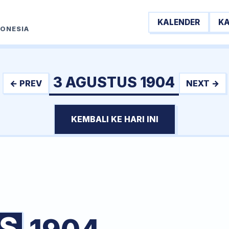
KALENDER
K
DONESIA
3 AGUSTUS 1904
← PREV
NEXT →
KEMBALI KE HARI INI
S