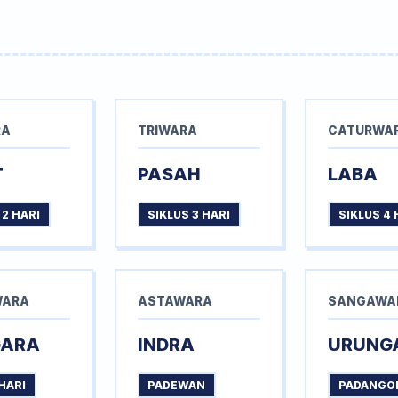
RA
TRIWARA
CATURWA
T
PASAH
LABA
 2 HARI
SIKLUS 3 HARI
SIKLUS 4 
WARA
ASTAWARA
SANGAWA
GARA
INDRA
URUNG
HARI
PADEWAN
PADANGO