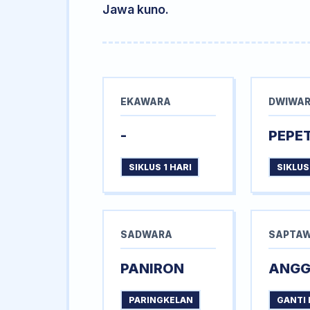
Jawa kuno.
EKAWARA
DWIWA
-
PEPE
SIKLUS 1 HARI
SIKLUS
SADWARA
SAPTA
PANIRON
ANG
PARINGKELAN
GANTI 