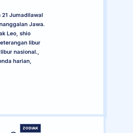
n 21 Jumadilawal
enanggalan Jawa.
ak Leo, shio
eterangan libur
libur nasional.,
enda harian,
ZODIAK