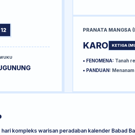
12
PRANATA MANGSA (
KARO
KETIGA (M
 WUKU
• FENOMENA:
Tanah re
UGUNUNG
• PANDUAN:
Menanam k
P
s hari kompleks warisan peradaban kalender Babad Bal