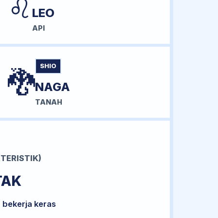
♌
LEO
API
SHIO
🐉
NAGA
TANAH
TERISTIK)
TAK
 bekerja keras