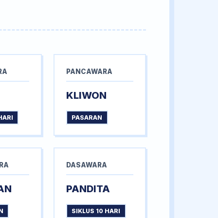
RA
PANCAWARA
KLIWON
HARI
PASARAN
RA
DASAWARA
AN
PANDITA
N
SIKLUS 10 HARI