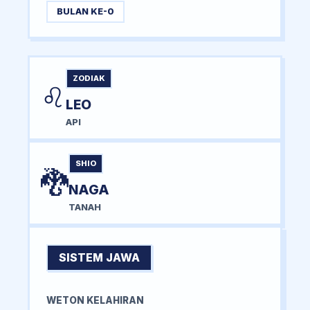
BULAN KE-0
ZODIAK
♌
LEO
API
SHIO
🐉
NAGA
TANAH
SISTEM JAWA
WETON KELAHIRAN