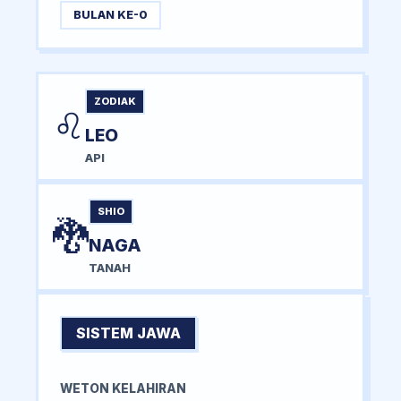
BULAN KE-0
ZODIAK
♌
LEO
API
SHIO
🐉
NAGA
TANAH
SISTEM JAWA
WETON KELAHIRAN