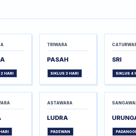
RA
TRIWARA
CATURWA
GA
PASAH
SRI
 2 HARI
SIKLUS 3 HARI
SIKLUS 4 
WARA
ASTAWARA
SANGAWA
A
LUDRA
URUNG
HARI
PADEWAN
PADANGO