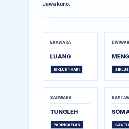
Jawa kuno.
EKAWARA
DWIWA
LUANG
MEN
SIKLUS 1 HARI
SIKLUS
SADWARA
SAPTA
TUNGLEH
SOM
PARINGKELAN
GANTI 