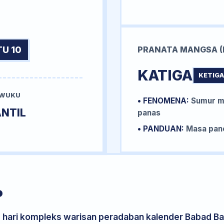
U 10
PRANATA MANGSA (
KATIGA
KETIGA
 WUKU
• FENOMENA:
Sumur me
NTIL
panas
• PANDUAN:
Masa pane
P
s hari kompleks warisan peradaban kalender Babad Bal