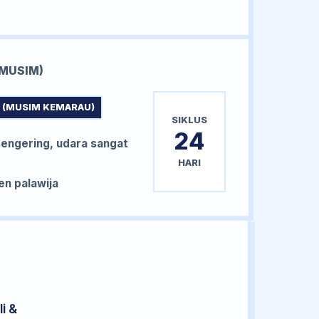
MUSIM)
 (MUSIM KEMARAU)
SIKLUS
24
ngering, udara sangat
HARI
n palawija
i &