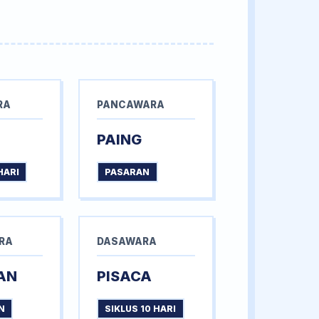
RA
PANCAWARA
PAING
HARI
PASARAN
RA
DASAWARA
AN
PISACA
N
SIKLUS 10 HARI