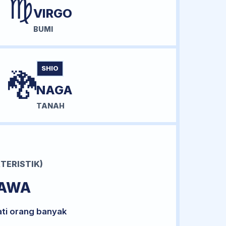
♍
VIRGO
BUMI
SHIO
🐉
NAGA
TANAH
TERISTIK)
BAWA
ati orang banyak