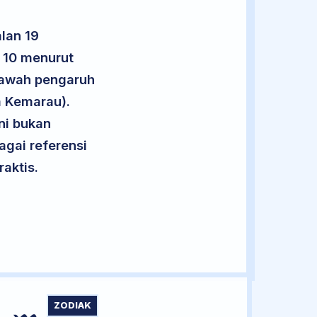
lan 19
u 10 menurut
 bawah pengaruh
m Kemarau).
ini bukan
agai referensi
aktis.
ZODIAK