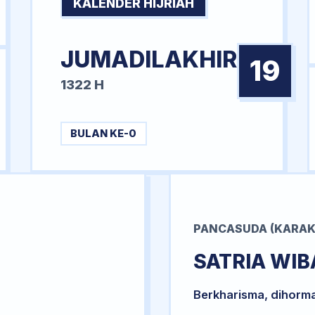
KALENDER HIJRIAH
JUMADILAKHIR
19
1322 H
BULAN KE-0
PANCASUDA (KARAK
SATRIA WI
Berkharisma, dihorm